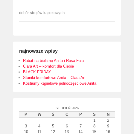
dobór strojów kąpielowych
najnowsze wpisy
Rabat na bieliznę Anita i Rosa Faia
Clara Art – komfort dla Ciebie
BLACK FRIDAY
Staniki komfortowe Anita – Clara Art
Kostiumy kąpielowe jednoczęściowe Anita
SIERPIEŃ 2026
P
W
Ś
C
P
S
N
1
2
3
4
5
6
7
8
9
10
11
12
13
14
15
16