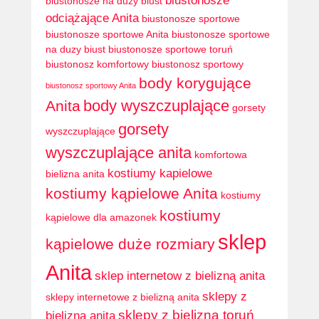
biustonosze
biustonosze na duży biust
odciążające Anita
biustonosze sportowe
biustonosze sportowe Anita
biustonosze sportowe
na duzy biust
biustonosze sportowe toruń
biustonosz komfortowy
biustonosz sportowy
body korygujące
biustonosz sportowy Anita
body wyszczuplające
Anita
gorsety
gorsety
wyszczuplające
wyszczuplające anita
komfortowa
kostiumy kapielowe
bielizna anita
kostiumy kąpielowe Anita
kostiumy
kostiumy
kąpielowe dla amazonek
sklep
kąpielowe duże rozmiary
Anita
sklep internetow z bielizną anita
sklepy z
sklepy internetowe z bielizną anita
sklepy z bielizną toruń
bielizną anita