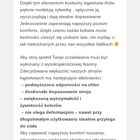
Dzięki tym elementom kostiumy kąpielowe Anita
pięknie modelują sylwetkę , optycznie ją
wyszczuplają i dają idealne dopasowanie.
Jednocześnie zapewniają najwyższy poziom
komfortu, dzięki czemu każda kobieta może
beztrosko cieszyć się urokami lata, nie myśląc o
tak niekochanych przez nas wszystkie fałdkach
Aby strój spełnił Twoje oczekiwania musi być
wykonany z wysokojakościowej tkaniny .
Zdecydowana większość naszych strojów
kąpielowych ma następujące właściwości :
– podwyższona odporności na chlor
– doskonałe dopasowanie stroju
– zwiększoną wytrzymałość i
żywotność kolorów
– nie ulega deformacjom – nawet przy
długotrwałym użytkowaniu idealnie przylega
do ciała
Aby zapewnić najwyższy komfort noszenia,
zdecydowana większość strojów ma wbudowane