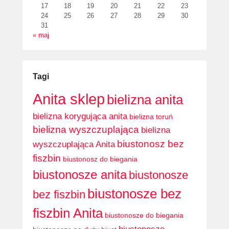
17
18
19
20
21
22
23
24
25
26
27
28
29
30
31
« maj
Tagi
Anita sklep
bielizna anita
bielizna korygująca anita
bielizna toruń
bielizna wyszczuplająca
bielizna
biustonosz bez
wyszczuplająca Anita
fiszbin
biustonosz do biegania
biustonosze anita
biustonosze
biustonosze bez
bez fiszbin
fiszbin Anita
biustonosze do biegania