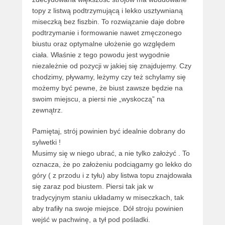
topy z listwą podtrzymującą i lekko usztywnianą
miseczką bez fiszbin. To rozwiązanie daje dobre
podtrzymanie i formowanie nawet zmęczonego
biustu oraz optymalne ułożenie go względem
ciała. Właśnie z tego powodu jest wygodnie
niezależnie od pozycji w jakiej się znajdujemy. Czy
chodzimy, pływamy, leżymy czy też schylamy się
możemy być pewne, że biust zawsze będzie na
swoim miejscu, a piersi nie „wyskoczą” na
zewnątrz.
Pamiętaj, strój powinien być idealnie dobrany do
sylwetki !
Musimy się w niego ubrać, a nie tylko założyć . To
oznacza, że po założeniu podciągamy go lekko do
góry ( z przodu i z tyłu) aby listwa topu znajdowała
się zaraz pod biustem. Piersi tak jak w
tradycyjnym staniu układamy w miseczkach, tak
aby trafiły na swoje miejsce. Dół stroju powinien
wejść w pachwinę, a tył pod pośladki.