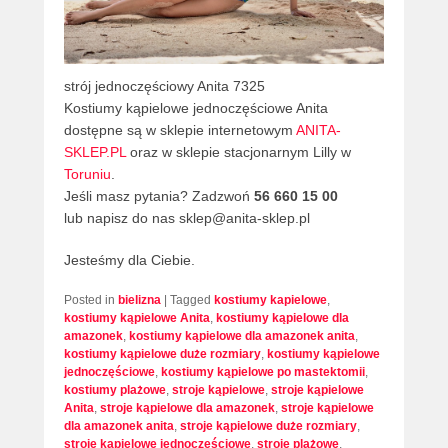
strój jednoczęściowy Anita 7325
Kostiumy kąpielowe jednoczęściowe Anita
dostępne są w sklepie internetowym
ANITA-
SKLEP.PL
oraz w sklepie stacjonarnym Lilly w
Toruniu
.
Jeśli masz pytania? Zadzwoń
56 660 15 00
lub napisz do nas sklep@anita-sklep.pl
Jesteśmy dla Ciebie.
Posted in
bielizna
|
Tagged
kostiumy kapielowe
,
kostiumy kąpielowe Anita
,
kostiumy kąpielowe dla
amazonek
,
kostiumy kąpielowe dla amazonek anita
,
kostiumy kąpielowe duże rozmiary
,
kostiumy kąpielowe
jednoczęściowe
,
kostiumy kąpielowe po mastektomii
,
kostiumy plażowe
,
stroje kąpielowe
,
stroje kąpielowe
Anita
,
stroje kąpielowe dla amazonek
,
stroje kąpielowe
dla amazonek anita
,
stroje kąpielowe duże rozmiary
,
stroje kąpielowe jednoczęściowe
,
stroje plażowe
,