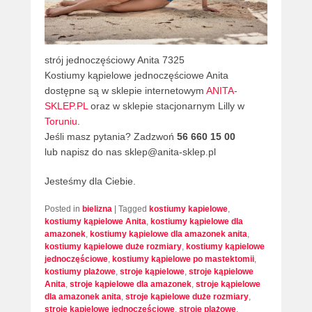
strój jednoczęściowy Anita 7325
Kostiumy kąpielowe jednoczęściowe Anita
dostępne są w sklepie internetowym
ANITA-
SKLEP.PL
oraz w sklepie stacjonarnym Lilly w
Toruniu
.
Jeśli masz pytania? Zadzwoń
56 660 15 00
lub napisz do nas sklep@anita-sklep.pl
Jesteśmy dla Ciebie.
Posted in
bielizna
|
Tagged
kostiumy kapielowe
,
kostiumy kąpielowe Anita
,
kostiumy kąpielowe dla
amazonek
,
kostiumy kąpielowe dla amazonek anita
,
kostiumy kąpielowe duże rozmiary
,
kostiumy kąpielowe
jednoczęściowe
,
kostiumy kąpielowe po mastektomii
,
kostiumy plażowe
,
stroje kąpielowe
,
stroje kąpielowe
Anita
,
stroje kąpielowe dla amazonek
,
stroje kąpielowe
dla amazonek anita
,
stroje kąpielowe duże rozmiary
,
stroje kąpielowe jednoczęściowe
,
stroje plażowe
,