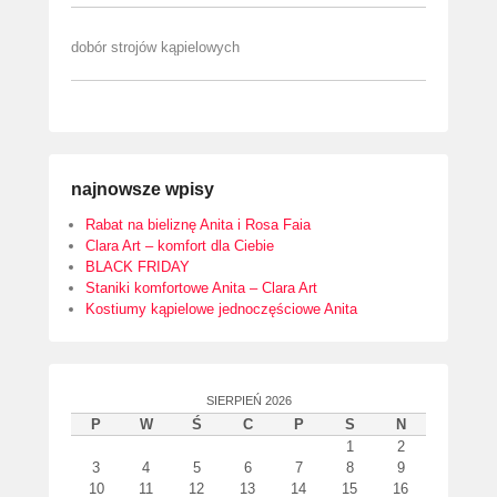
dobór strojów kąpielowych
najnowsze wpisy
Rabat na bieliznę Anita i Rosa Faia
Clara Art – komfort dla Ciebie
BLACK FRIDAY
Staniki komfortowe Anita – Clara Art
Kostiumy kąpielowe jednoczęściowe Anita
SIERPIEŃ 2026
P
W
Ś
C
P
S
N
1
2
3
4
5
6
7
8
9
10
11
12
13
14
15
16