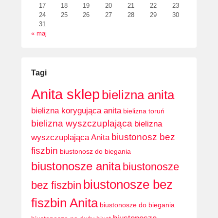
17
18
19
20
21
22
23
24
25
26
27
28
29
30
31
« maj
Tagi
Anita sklep
bielizna anita
bielizna korygująca anita
bielizna toruń
bielizna wyszczuplająca
bielizna
biustonosz bez
wyszczuplająca Anita
fiszbin
biustonosz do biegania
biustonosze anita
biustonosze
biustonosze bez
bez fiszbin
fiszbin Anita
biustonosze do biegania