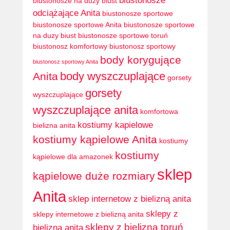
biustonosze
biustonosze na duży biust
odciążające Anita
biustonosze sportowe
biustonosze sportowe Anita
biustonosze sportowe
na duzy biust
biustonosze sportowe toruń
biustonosz komfortowy
biustonosz sportowy
body korygujące
biustonosz sportowy Anita
body wyszczuplające
Anita
gorsety
gorsety
wyszczuplające
wyszczuplające anita
komfortowa
kostiumy kapielowe
bielizna anita
kostiumy kąpielowe Anita
kostiumy
kostiumy
kąpielowe dla amazonek
sklep
kąpielowe duże rozmiary
Anita
sklep internetow z bielizną anita
sklepy z
sklepy internetowe z bielizną anita
sklepy z bielizną toruń
bielizną anita