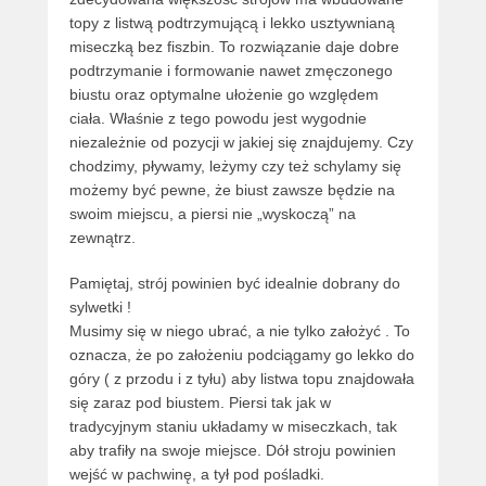
topy z listwą podtrzymującą i lekko usztywnianą
miseczką bez fiszbin. To rozwiązanie daje dobre
podtrzymanie i formowanie nawet zmęczonego
biustu oraz optymalne ułożenie go względem
ciała. Właśnie z tego powodu jest wygodnie
niezależnie od pozycji w jakiej się znajdujemy. Czy
chodzimy, pływamy, leżymy czy też schylamy się
możemy być pewne, że biust zawsze będzie na
swoim miejscu, a piersi nie „wyskoczą” na
zewnątrz.
Pamiętaj, strój powinien być idealnie dobrany do
sylwetki !
Musimy się w niego ubrać, a nie tylko założyć . To
oznacza, że po założeniu podciągamy go lekko do
góry ( z przodu i z tyłu) aby listwa topu znajdowała
się zaraz pod biustem. Piersi tak jak w
tradycyjnym staniu układamy w miseczkach, tak
aby trafiły na swoje miejsce. Dół stroju powinien
wejść w pachwinę, a tył pod pośladki.