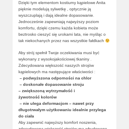
Dzięki tym elementom kostiumy kąpielowe Anita
pięknie modelują sylwetkę , optycznie ją
wyszczuplają i dają idealne dopasowanie.
Jednocześnie zapewniają najwyższy poziom
komfortu, dzięki czemu każda kobieta może
beztrosko cieszyć się urokami lata, nie myśląc o
tak niekochanych przez nas wszystkie fałdkach
Aby strój spełnił Twoje oczekiwania musi być
wykonany z wysokojakościowej tkaniny .
Zdecydowana większość naszych strojów
kąpielowych ma następujące właściwości :
– podwyższona odporności na chlor
– doskonałe dopasowanie stroju
– zwiększoną wytrzymałość i
żywotność kolorów
– nie ulega deformacjom – nawet przy
długotrwałym użytkowaniu idealnie przylega
do ciała
Aby zapewnić najwyższy komfort noszenia,
zdecydowana większość strojów ma wbudowane