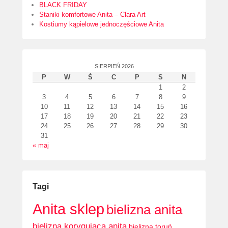
BLACK FRIDAY
Staniki komfortowe Anita – Clara Art
Kostiumy kąpielowe jednoczęściowe Anita
SIERPIEŃ 2026
P
W
Ś
C
P
S
N
1
2
3
4
5
6
7
8
9
10
11
12
13
14
15
16
17
18
19
20
21
22
23
24
25
26
27
28
29
30
31
« maj
Tagi
Anita sklep
bielizna anita
bielizna korygująca anita
bielizna toruń