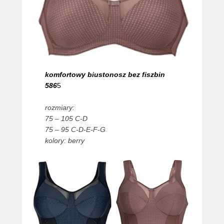
komfortowy biustonosz bez fiszbin
586
5
rozmiary:
75 – 105 C-D
75 – 95 C-D-E-F-G
kolory: berry