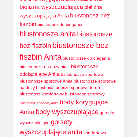
bielizna wyszczuplająca
bielizna
biustonosz bez
wyszczuplająca Anita
fiszbin
biustonosz do biegania
biustonosze anita
biustonosze
biustonosze bez
bez fiszbin
fiszbin Anita
biustonosze do biegania
biustonosze
biustonosze na duży biust
odciążające Anita
biustonosze sportowe
biustonosze sportowe Anita
biustonosze sportowe
na duzy biust
biustonosze sportowe toruń
biustonosz komfortowy
biustonosz sportowy
body korygujące
biustonosz sportowy Anita
body wyszczuplające
Anita
gorsety
gorsety
wyszczuplające
wyszczuplające anita
komfortowa