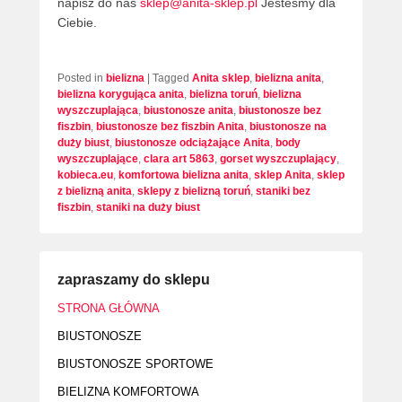
napisz do nas
sklep@anita-sklep.pl
Jesteśmy dla
Ciebie.
Posted in
bielizna
|
Tagged
Anita sklep
,
bielizna anita
,
bielizna korygująca anita
,
bielizna toruń
,
bielizna
wyszczuplająca
,
biustonosze anita
,
biustonosze bez
fiszbin
,
biustonosze bez fiszbin Anita
,
biustonosze na
duży biust
,
biustonosze odciążające Anita
,
body
wyszczuplające
,
clara art 5863
,
gorset wyszczuplający
,
kobieca.eu
,
komfortowa bielizna anita
,
sklep Anita
,
sklep
z bielizną anita
,
sklepy z bielizną toruń
,
staniki bez
fiszbin
,
staniki na duży biust
zapraszamy do sklepu
STRONA GŁÓWNA
BIUSTONOSZE
BIUSTONOSZE SPORTOWE
BIELIZNA KOMFORTOWA