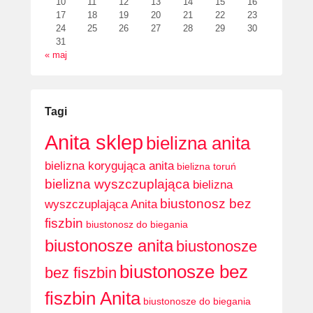
10
11
12
13
14
15
16
17
18
19
20
21
22
23
24
25
26
27
28
29
30
31
« maj
Tagi
Anita sklep
bielizna anita
bielizna korygująca anita
bielizna toruń
bielizna wyszczuplająca
bielizna
biustonosz bez
wyszczuplająca Anita
fiszbin
biustonosz do biegania
biustonosze anita
biustonosze
biustonosze bez
bez fiszbin
fiszbin Anita
biustonosze do biegania