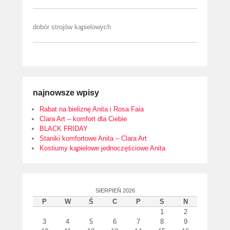
dobór strojów kąpielowych
najnowsze wpisy
Rabat na bieliznę Anita i Rosa Faia
Clara Art – komfort dla Ciebie
BLACK FRIDAY
Staniki komfortowe Anita – Clara Art
Kostiumy kąpielowe jednoczęściowe Anita
SIERPIEŃ 2026
P
W
Ś
C
P
S
N
1
2
3
4
5
6
7
8
9