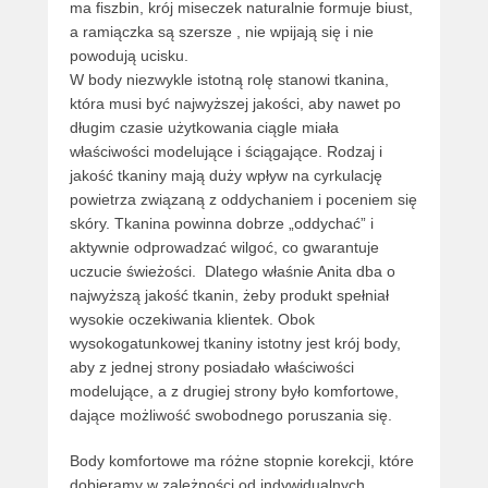
ma fiszbin, krój miseczek naturalnie formuje biust,
a ramiączka są szersze , nie wpijają się i nie
powodują ucisku.
W body niezwykle istotną rolę stanowi tkanina,
która musi być najwyższej jakości, aby nawet po
długim czasie użytkowania ciągle miała
właściwości modelujące i ściągające. Rodzaj i
jakość tkaniny mają duży wpływ na cyrkulację
powietrza związaną z oddychaniem i poceniem się
skóry. Tkanina powinna dobrze „oddychać” i
aktywnie odprowadzać wilgoć, co gwarantuje
uczucie świeżości. Dlatego właśnie Anita dba o
najwyższą jakość tkanin, żeby produkt spełniał
wysokie oczekiwania klientek. Obok
wysokogatunkowej tkaniny istotny jest krój body,
aby z jednej strony posiadało właściwości
modelujące, a z drugiej strony było komfortowe,
dające możliwość swobodnego poruszania się.
Body komfortowe ma różne stopnie korekcji, które
dobieramy w zależności od indywidualnych