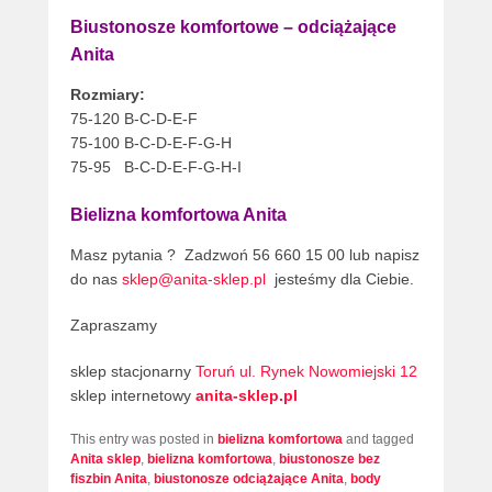
Biustonosze komfortowe – odciążające
Anita
Rozmiary:
75-120 B-C-D-E-F
75-100 B-C-D-E-F-G-H
75-95 B-C-D-E-F-G-H-I
Bielizna komfortowa Anita
Masz pytania ? Zadzwoń 56 660 15 00 lub napisz
do nas
sklep@anita-sklep.pl
jesteśmy dla Ciebie.
Zapraszamy
sklep stacjonarny
Toruń ul. Rynek Nowomiejski 12
sklep internetowy
anita-sklep.pl
This entry was posted in
bielizna komfortowa
and tagged
Anita sklep
,
bielizna komfortowa
,
biustonosze bez
fiszbin Anita
,
biustonosze odciążające Anita
,
body