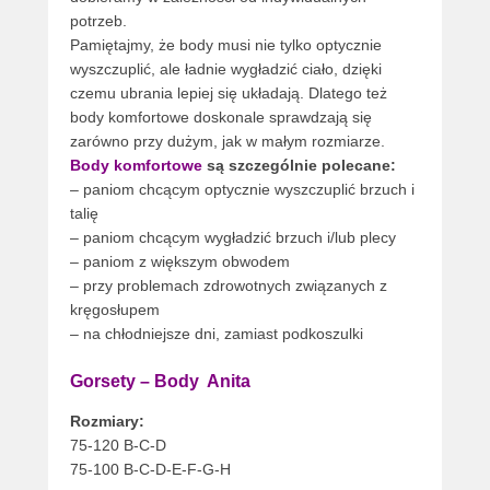
potrzeb.
Pamiętajmy, że body musi nie tylko optycznie
wyszczuplić, ale ładnie wygładzić ciało, dzięki
czemu ubrania lepiej się układają. Dlatego też
body komfortowe doskonale sprawdzają się
zarówno przy dużym, jak w małym rozmiarze.
Body komfortowe
są szczególnie polecane:
– paniom chcącym optycznie wyszczuplić brzuch i
talię
– paniom chcącym wygładzić brzuch i/lub plecy
– paniom z większym obwodem
– przy problemach zdrowotnych związanych z
kręgosłupem
– na chłodniejsze dni, zamiast podkoszulki
Gorsety – Body Anita
Rozmiary:
75-120 B-C-D
75-100 B-C-D-E-F-G-H