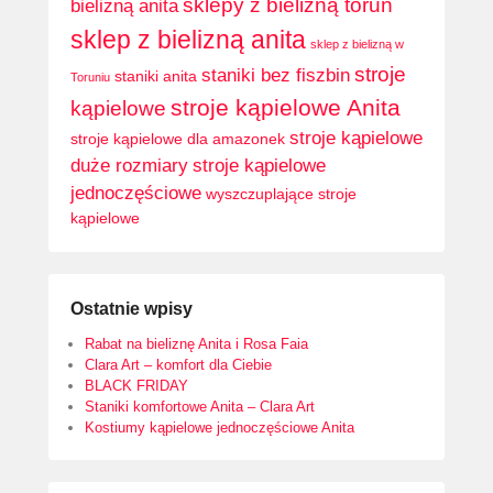
sklepy z bielizną toruń
bielizną anita
sklep z bielizną anita
sklep z bielizną w
stroje
staniki bez fiszbin
staniki anita
Toruniu
stroje kąpielowe Anita
kąpielowe
stroje kąpielowe
stroje kąpielowe dla amazonek
duże rozmiary
stroje kąpielowe
jednoczęściowe
wyszczuplające stroje
kąpielowe
Ostatnie wpisy
Rabat na bieliznę Anita i Rosa Faia
Clara Art – komfort dla Ciebie
BLACK FRIDAY
Staniki komfortowe Anita – Clara Art
Kostiumy kąpielowe jednoczęściowe Anita