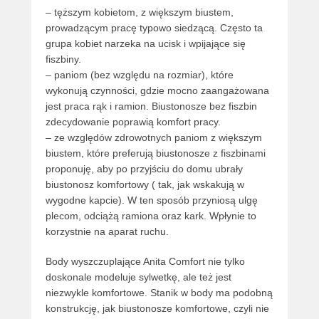
– tęższym kobietom, z większym biustem,
prowadzącym pracę typowo siedzącą. Często ta
grupa kobiet narzeka na ucisk i wpijające się
fiszbiny.
– paniom (bez względu na rozmiar), które
wykonują czynności, gdzie mocno zaangażowana
jest praca rąk i ramion. Biustonosze bez fiszbin
zdecydowanie poprawią komfort pracy.
– ze względów zdrowotnych paniom z większym
biustem, które preferują biustonosze z fiszbinami
proponuję, aby po przyjściu do domu ubrały
biustonosz komfortowy ( tak, jak wskakują w
wygodne kapcie). W ten sposób przyniosą ulgę
plecom, odciążą ramiona oraz kark. Wpłynie to
korzystnie na aparat ruchu.
Body wyszczuplające Anita Comfort nie tylko
doskonale modeluje sylwetkę, ale też jest
niezwykle komfortowe. Stanik w body ma podobną
konstrukcję, jak biustonosze komfortowe, czyli nie