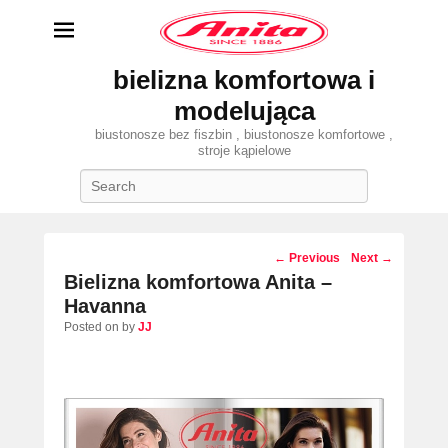
bielizna komfortowa i
modelująca
biustonosze bez fiszbin , biustonosze komfortowe ,
stroje kąpielowe
Search
Post
←
Previous
Next
→
navigation
Bielizna komfortowa Anita –
Havanna
Posted on
by
JJ
bielizna komfortowa Anita