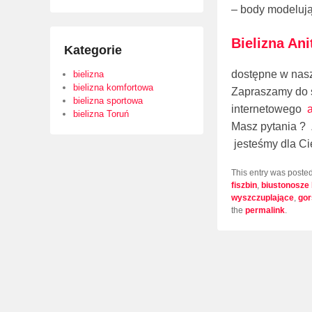
– body modeluj
Bielizna Ani
Kategorie
dostępne w nas
bielizna
bielizna komfortowa
Zapraszamy do 
bielizna sportowa
internetowego
a
bielizna Toruń
Masz pytania ?
jesteśmy dla Ci
This entry was poste
fiszbin
,
biustonosze 
wyszczuplające
,
gor
the
permalink
.