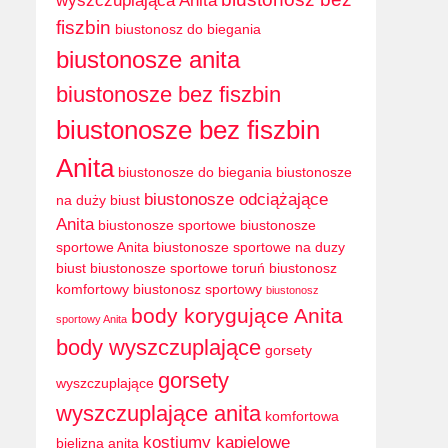
wyszczuplająca Anita
fiszbin
biustonosz do biegania
biustonosze anita
biustonosze bez fiszbin
biustonosze bez fiszbin
Anita
biustonosze do biegania
biustonosze
biustonosze odciążające
na duży biust
Anita
biustonosze sportowe
biustonosze
sportowe Anita
biustonosze sportowe na duzy
biust
biustonosze sportowe toruń
biustonosz
komfortowy
biustonosz sportowy
biustonosz
body korygujące Anita
sportowy Anita
body wyszczuplające
gorsety
gorsety
wyszczuplające
wyszczuplające anita
komfortowa
kostiumy kapielowe
bielizna anita