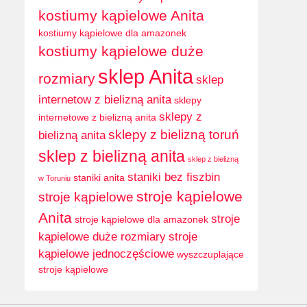
kostiumy kąpielowe Anita
kostiumy kąpielowe dla amazonek
kostiumy kąpielowe duże
sklep Anita
rozmiary
sklep
internetow z bielizną anita
sklepy
sklepy z
internetowe z bielizną anita
sklepy z bielizną toruń
bielizną anita
sklep z bielizną anita
sklep z bielizną
staniki bez fiszbin
staniki anita
w Toruniu
stroje kąpielowe
stroje kąpielowe
Anita
stroje
stroje kąpielowe dla amazonek
kąpielowe duże rozmiary
stroje
kąpielowe jednoczęściowe
wyszczuplające
stroje kąpielowe