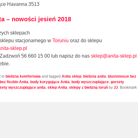
ące Havanna 3513
ta – nowości jesień 2018
zych sklepach
sklepu stacjonarnego w
Toruniu
oraz do sklepu
nita-sklep.pl
 Zadzwoń 56 660 15 00 lub napisz do nas
sklep@anita-sklep.pl
ebie.
d in
bielizna komfortowa
and tagged
Anita sklep
,
bielizna anita
,
biustonosze bez
bez fiszbin Anita
,
body korygujące Anita
,
body wyszczuplające
,
gorsety
sety wyszczuplające anita
,
sklep Anita
,
sklepy z bielizną toruń
by
JJ
. Bookmark