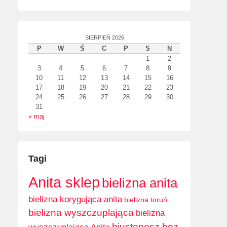
SIERPIEŃ 2026
P
W
Ś
C
P
S
N
1
2
3
4
5
6
7
8
9
10
11
12
13
14
15
16
17
18
19
20
21
22
23
24
25
26
27
28
29
30
31
« maj
Tagi
Anita sklep
bielizna anita
bielizna korygująca anita
bielizna toruń
bielizna wyszczuplająca
bielizna
biustonosz bez