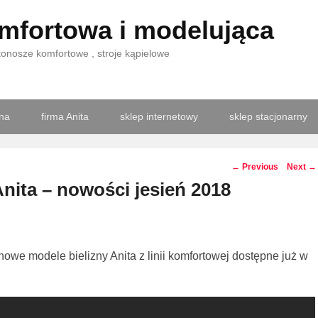
omfortowa i modelująca
stonosze komfortowe , stroje kąpielowe
wna
firma Anita
sklep internetowy
sklep stacjonarny
Post
←
Previous
Next
→
navigation
Anita – nowości jesień 2018
 nowości jesień 2018
owe modele bielizny Anita z linii komfortowej dostępne już w