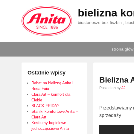
bielizna k
biustonosze bez fiszbin , biu
Primary
Skip
Skip
strona głó
menu
to
to
primary
secondary
content
content
Ostatnie wpisy
Bielizna 
Rabat na bieliznę Anita i
Posted on
by
JJ
Rosa Faia
Clara Art – komfort dla
Bielizna Anita –
Ciebie
BLACK FRIDAY
Przedstawiamy n
Staniki komfortowe Anita –
sprzedaży
Clara Art
Kostiumy kąpielowe
jednoczęściowe Anita